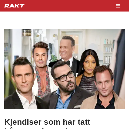
Hopp
til
innholdet
Kjendiser som har tatt