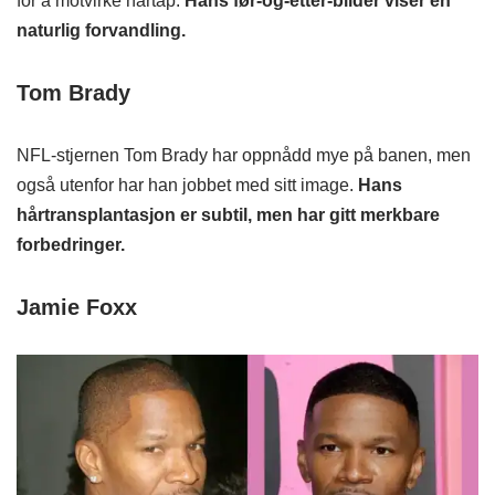
for å motvirke hårtap.
Hans før-og-etter-bilder viser en
naturlig forvandling.
Tom Brady
NFL-stjernen Tom Brady har oppnådd mye på banen, men
også utenfor har han jobbet med sitt image.
Hans
hårtransplantasjon er subtil, men har gitt merkbare
forbedringer.
Jamie Foxx