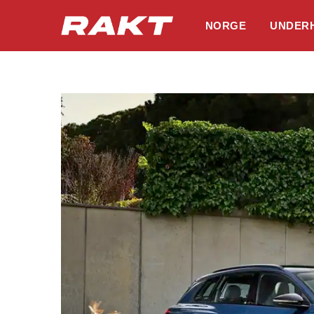
NORGE
UNDER
Hopp
til
innholdet