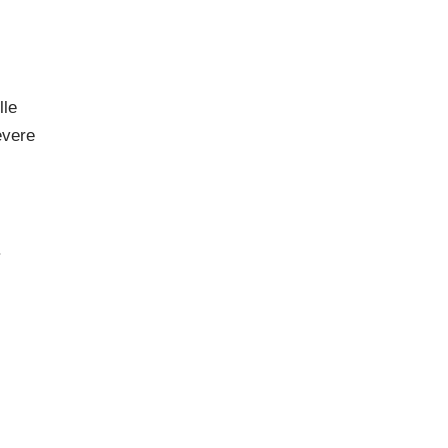
lle
evere
.