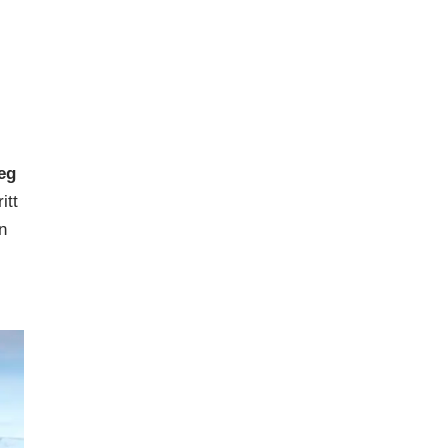
seg
itt
n