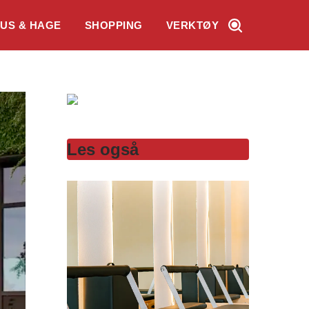
US & HAGE
SHOPPING
VERKTØY
Les også