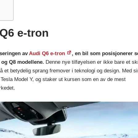
 Q6 e-tron
nseringen av
Audi Q6 e-tron
, en bil som posisjonerer 
4 og Q8 modellene.
Denne nye tilføyelsen er ikke bare et skr
så et betydelig sprang fremover i teknologi og design. Med si
e Tesla Model Y, og staker ut kursen som en av de mest
rkedet.