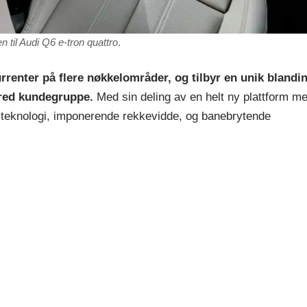
en til Audi Q6 e-tron quattro
.
urrenter på flere nøkkelområder, og tilbyr en unik blandi
bred kundegruppe.
Med sin deling av en helt ny plattform m
iteknologi, imponerende rekkevidde, og banebrytende