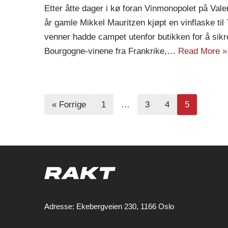
Etter åtte dager i kø foran Vinmonopolet på Valen
år gamle Mikkel Mauritzen kjøpt en vinflaske til
venner hadde campet utenfor butikken for å sik
Bourgogne-vinene fra Frankrike,…
Read More »
« Forrige
1
…
3
4
5
Adresse: Ekebergveien 230, 1166 Oslo