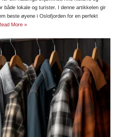
r både lokale og turister. I denne artikkelen gir
em beste øyene i Oslofjorden for en perfekt
Read More »