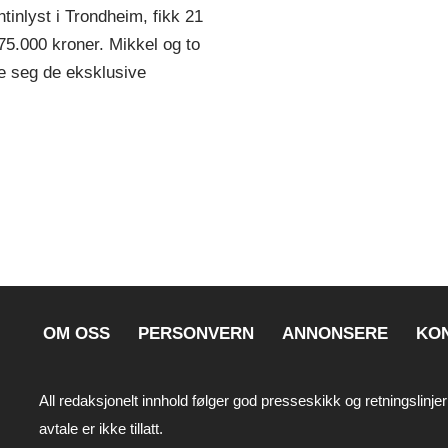
tinlyst i Trondheim, fikk 21
 75.000 kroner. Mikkel og to
re seg de eksklusive
OM OSS
PERSONVERN
ANNONSERE
KO
All redaksjonelt innhold følger god presseskikk og retningslinjer
avtale er ikke tillatt.