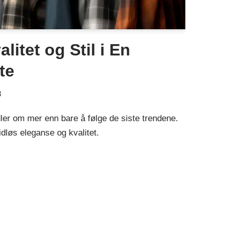
litet og Stil i En
te
3
er om mer enn bare å følge de siste trendene.
dløs eleganse og kvalitet.