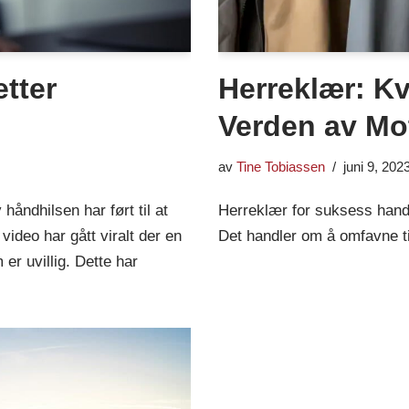
etter
Herreklær: Kva
Verden av Mo
av
Tine Tobiassen
juni 9, 202
åndhilsen har ført til at
Herreklær for suksess handl
video har gått viralt der en
Det handler om å omfavne ti
er uvillig. Dette har