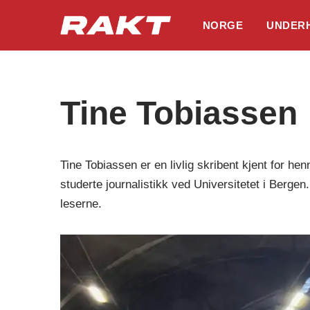
NORGE
UNDER
Hopp
til
innholdet
Tine Tobiassen
Tine Tobiassen er en livlig skribent kjent for he
studerte journalistikk ved Universitetet i Bergen
leserne.