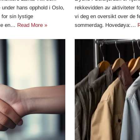
e under hans opphold i Oslo,
rekkevidden av aktiviteter fo
or sin lystige
vi deg en oversikt over de f
dele en…
Read More »
sommerdag. Hovedøya:…