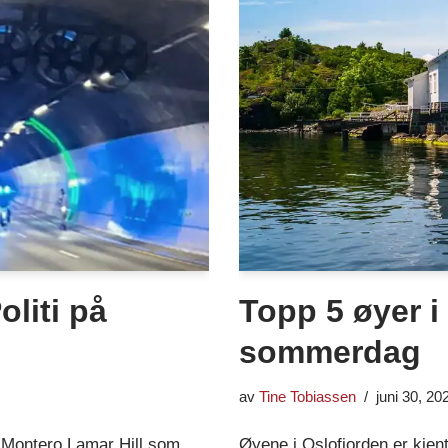
oliti på
Topp 5 øyer i
sommerdag
av
Tine Tobiassen
juni 30, 20
r Montero Lamar Hill som
Øyene i Oslofjorden er kjent 