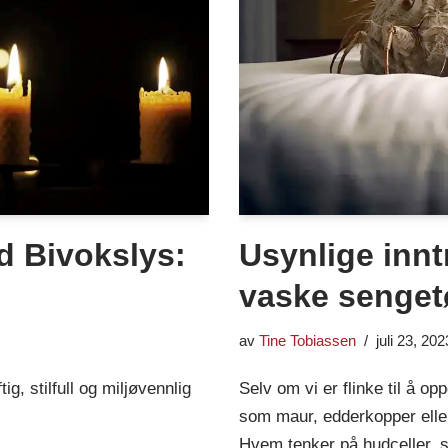
d Bivokslys:
Usynlige innt
vaske senget
av
Tine Tobiassen
juli 23, 202
g, stilfull og miljøvennlig
Selv om vi er flinke til å op
som maur, edderkopper eller
Hvem tenker på hudceller, s