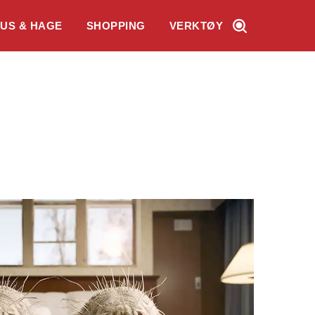
US & HAGE
SHOPPING
VERKTØY