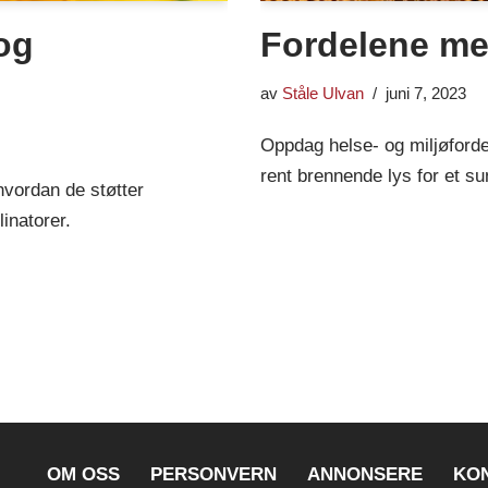
og
Fordelene me
av
Ståle Ulvan
juni 7, 2023
Oppdag helse- og miljøforde
rent brennende lys for et s
hvordan de støtter
inatorer.
OM OSS
PERSONVERN
ANNONSERE
KO