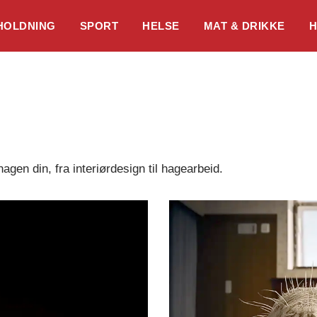
HOLDNING
SPORT
HELSE
MAT & DRIKKE
H
gen din, fra interiørdesign til hagearbeid.