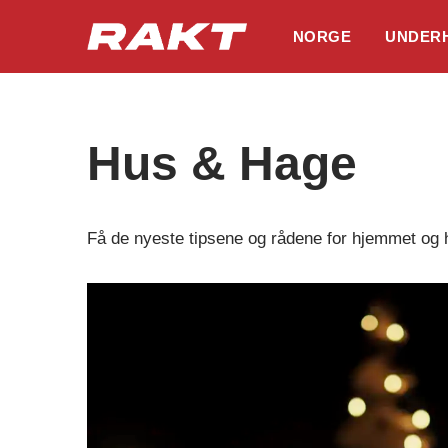
NORGE
UNDER
Hopp
til
innholdet
Hus & Hage
Få de nyeste tipsene og rådene for hjemmet og ha