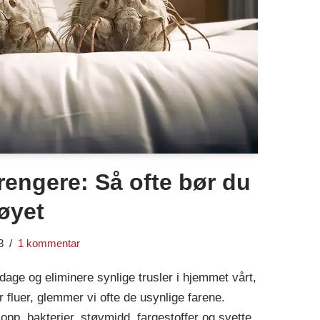
rengere: Så ofte bør du
øyet
3
1 kommentar
pdage og eliminere synlige trusler i hjemmet vårt,
 fluer, glemmer vi ofte de usynlige farene.
opp, bakterier, støvmidd, fargestoffer og svette