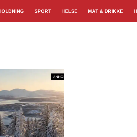
HOLDNING
SPORT
HELSE
MAT & DRIKKE
H