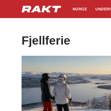
NORGE
UNDER
Hopp
til
innholdet
Fjellferie