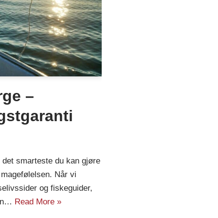
rge –
gstgaranti
r det smarteste du kan gjøre
 magefølelsen. Når vi
selivssider og fiskeguider,
len…
Read More »