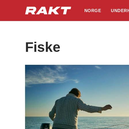
NORGE
UNDER
Hopp
til
innholdet
Fiske