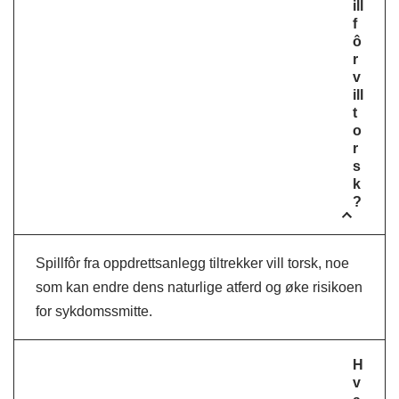
ill
f
ô
r
v
ill
t
o
r
s
k
?
Spillfôr fra oppdrettsanlegg tiltrekker vill torsk, noe
som kan endre dens naturlige atferd og øke risikoen
for sykdomssmitte.
H
v