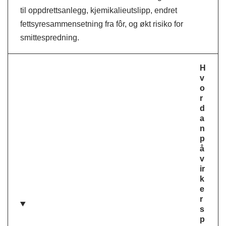
til oppdrettsanlegg, kjemikalieutslipp, endret
fettsyresammensetning fra fôr, og økt risiko for
smittespredning.
H
v
o
r
d
a
n
p
å
v
ir
k
e
r
s
p