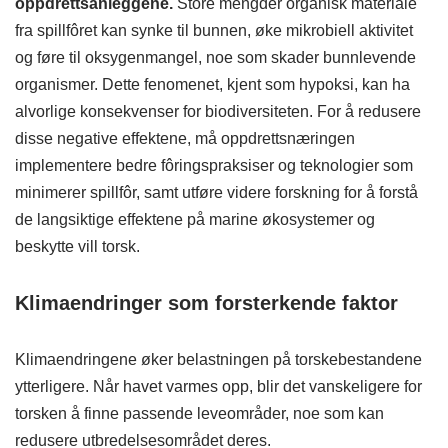
oppdrettsanleggene.
Store mengder organisk materiale
fra spillfôret kan synke til bunnen, øke mikrobiell aktivitet
og føre til oksygenmangel, noe som skader bunnlevende
organismer. Dette fenomenet, kjent som hypoksi, kan ha
alvorlige konsekvenser for biodiversiteten. For å redusere
disse negative effektene, må oppdrettsnæringen
implementere bedre fôringspraksiser og teknologier som
minimerer spillfôr, samt utføre videre forskning for å forstå
de langsiktige effektene på marine økosystemer og
beskytte vill torsk.
Klimaendringer som forsterkende faktor
Klimaendringene øker belastningen på torskebestandene
ytterligere. Når havet varmes opp, blir det vanskeligere for
torsken å finne passende leveområder, noe som kan
redusere utbredelsesområdet deres​​.