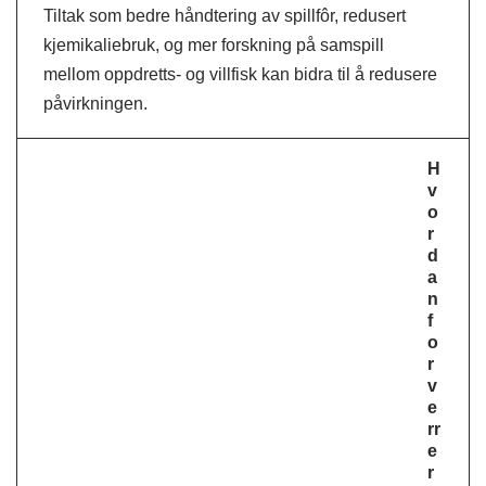
Tiltak som bedre håndtering av spillfôr, redusert
kjemikaliebruk, og mer forskning på samspill
mellom oppdretts- og villfisk kan bidra til å redusere
påvirkningen.
H
v
o
r
d
a
n
f
o
r
v
e
rr
e
r