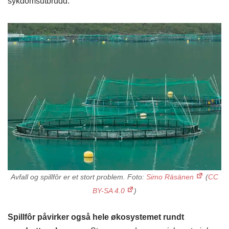
sykdomsutbrudd.
Avfall og spillfôr er et stort problem. Foto:
Simo Räsänen
(
CC
BY-SA 4.0
)
Spillfôr påvirker også hele økosystemet rundt