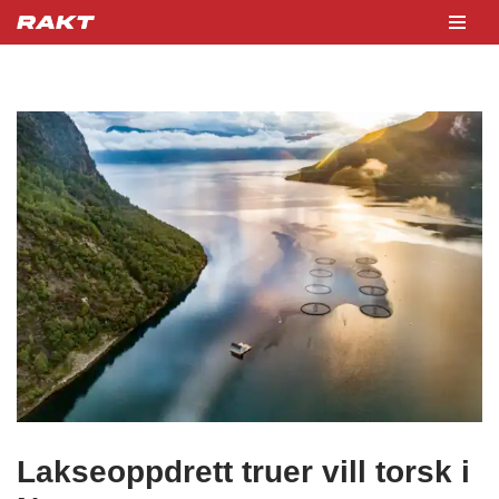
Hopp
til
innholdet
Lakseoppdrett truer vill torsk i