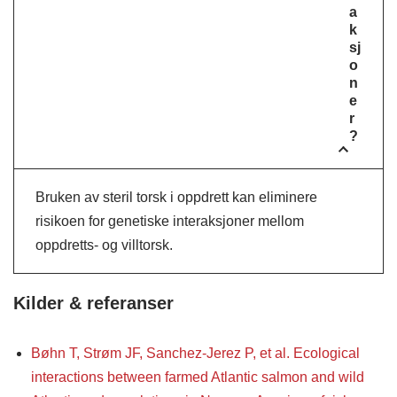
a
k
sj
o
n
e
r
?
Bruken av steril torsk i oppdrett kan eliminere
risikoen for genetiske interaksjoner mellom
oppdretts- og villtorsk.
Kilder & referanser
Bøhn T, Strøm JF, Sanchez-Jerez P, et al. Ecological
interactions between farmed Atlantic salmon and wild