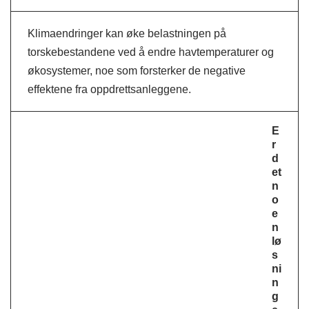
Klimaendringer kan øke belastningen på
torskebestandene ved å endre havtemperaturer og
økosystemer, noe som forsterker de negative
effektene fra oppdrettsanleggene.
E
r
d
et
n
o
e
n
lø
s
ni
n
g