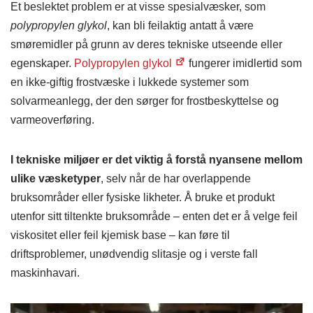
Et beslektet problem er at visse spesialvæsker, som
polypropylen glykol
, kan bli feilaktig antatt å være
smøremidler på grunn av deres tekniske utseende eller
egenskaper.
Polypropylen glykol
fungerer imidlertid som
en ikke-giftig frostvæske i lukkede systemer som
solvarmeanlegg, der den sørger for frostbeskyttelse og
varmeoverføring.
I tekniske miljøer er det viktig å forstå nyansene mellom
ulike væsketyper
, selv når de har overlappende
bruksområder eller fysiske likheter. Å bruke et produkt
utenfor sitt tiltenkte bruksområde – enten det er å velge feil
viskositet eller feil kjemisk base – kan føre til
driftsproblemer, unødvendig slitasje og i verste fall
maskinhavari.