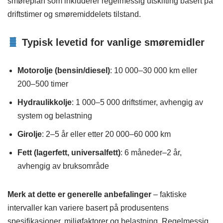
smøreplan som inkluderer regelmessig utskifting basert på
driftstimer og smøremiddelets tilstand.​
Typisk levetid for vanlige smøremidler
Motorolje (bensin/diesel)
: 10 000–30 000 km eller
200–500 timer
Hydraulikkolje
: 1 000–5 000 driftstimer, avhengig av
system og belastning
Girolje
: 2–5 år eller etter 20 000–60 000 km
Fett (lagerfett, universalfett)
: 6 måneder–2 år,
avhengig av bruksområde
Merk at dette er generelle anbefalinger
– faktiske
intervaller kan variere basert på produsentens
spesifikasjoner, miljøfaktorer og belastning. Regelmessig