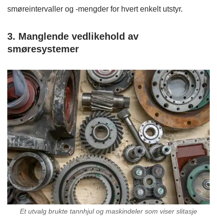
smøreintervaller og -mengder for hvert enkelt utstyr.​
3. Manglende vedlikehold av
smøresystemer
Et utvalg brukte tannhjul og maskindeler som viser slitasje