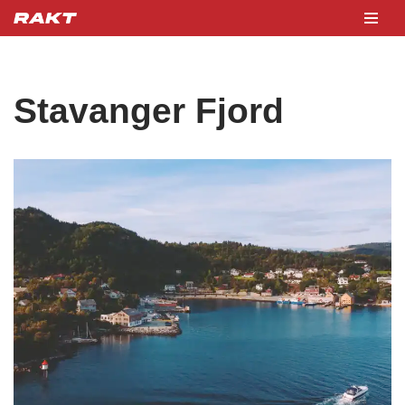
Hopp
til
innholdet
Stavanger Fjord