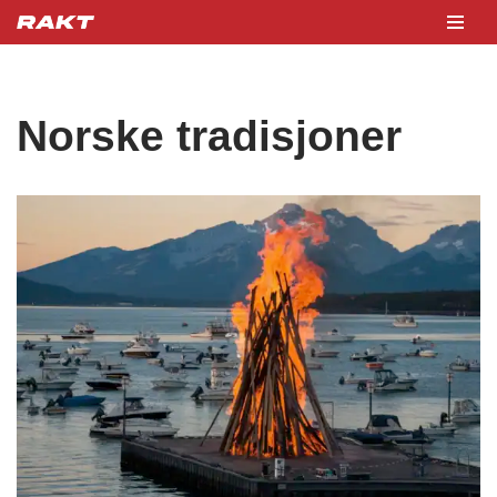
Hopp
til
innholdet
Norske tradisjoner