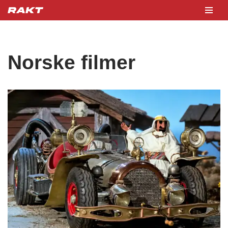
Hopp
til
innholdet
Norske filmer