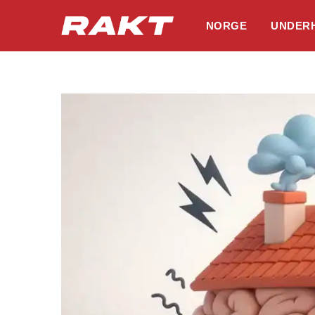
NORGE
UNDER
Hopp
til
innholdet