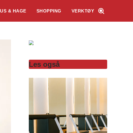
US & HAGE
SHOPPING
VERKTØY
Les også