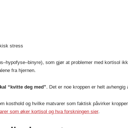
kisk stress
–hypofyse–binyre), som gjør at problemer med kortisol ik
lene fra hjernen.
skal “kvitte deg med”
. Det er noe kroppen er helt avhengig 
om kosthold og hvilke matvarer som faktisk påvirker kroppe
arer som øker kortisol og hva forskningen sier
.