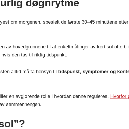
turlig døgnrytme
øyest om morgenen, spesielt de første 30–45 minuttene etter
n av hovedgrunnene til at enkeltmålinger av kortisol ofte bli
vis den tas til riktig tidspunkt.
sten alltid må ta hensyn til
tidspunkt, symptomer og kont
iller en avgjørende rolle i hvordan denne reguleres.
Hvorfor 
e av sammenhengen.
isol”?