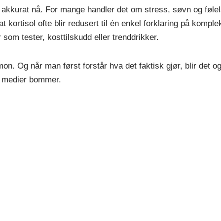
ne akkurat nå. For mange handler det om stress, søvn og føle
t kortisol ofte blir redusert til én enkel forklaring på kompl
 som tester, kosttilskudd eller trenddrikker.
rmon. Og når man først forstår hva det faktisk gjør, blir det o
le medier bommer.